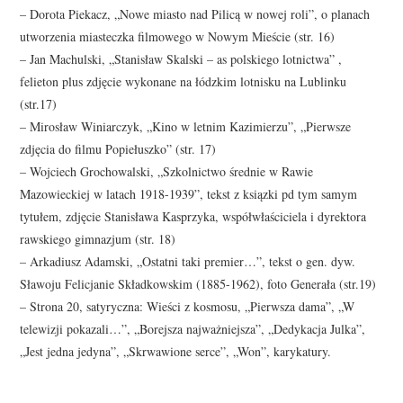
– Dorota Piekacz, „Nowe miasto nad Pilicą w nowej roli”, o planach
utworzenia miasteczka filmowego w Nowym Mieście (str. 16)
– Jan Machulski, „Stanisław Skalski – as polskiego lotnictwa” ,
felieton plus zdjęcie wykonane na łódzkim lotnisku na Lublinku
(str.17)
– Mirosław Winiarczyk, „Kino w letnim Kazimierzu”, „Pierwsze
zdjęcia do filmu Popiełuszko” (str. 17)
– Wojciech Grochowalski, „Szkolnictwo średnie w Rawie
Mazowieckiej w latach 1918-1939”, tekst z ksiązki pd tym samym
tytułem, zdjęcie Stanisława Kasprzyka, współwłaściciela i dyrektora
rawskiego gimnazjum (str. 18)
– Arkadiusz Adamski, „Ostatni taki premier…”, tekst o gen. dyw.
Sławoju Felicjanie Składkowskim (1885-1962), foto Generała (str.19)
– Strona 20, satyryczna: Wieści z kosmosu, „Pierwsza dama”, „W
telewizji pokazali…”, „Borejsza najważniejsza”, „Dedykacja Julka”,
„Jest jedna jedyna”, „Skrwawione serce”, „Won”, karykatury.