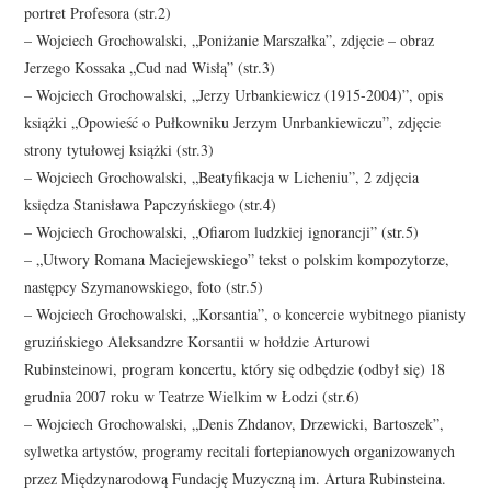
portret Profesora (str.2)
– Wojciech Grochowalski, „Poniżanie Marszałka”, zdjęcie – obraz
Jerzego Kossaka „Cud nad Wisłą” (str.3)
– Wojciech Grochowalski, „Jerzy Urbankiewicz (1915-2004)”, opis
książki „Opowieść o Pułkowniku Jerzym Unrbankiewiczu”, zdjęcie
strony tytułowej książki (str.3)
– Wojciech Grochowalski, „Beatyfikacja w Licheniu”, 2 zdjęcia
księdza Stanisława Papczyńskiego (str.4)
– Wojciech Grochowalski, „Ofiarom ludzkiej ignorancji” (str.5)
– „Utwory Romana Maciejewskiego” tekst o polskim kompozytorze,
następcy Szymanowskiego, foto (str.5)
– Wojciech Grochowalski, „Korsantia”, o koncercie wybitnego pianisty
gruzińskiego Aleksandzre Korsantii w hołdzie Arturowi
Rubinsteinowi, program koncertu, który się odbędzie (odbył się) 18
grudnia 2007 roku w Teatrze Wielkim w Łodzi (str.6)
– Wojciech Grochowalski, „Denis Zhdanov, Drzewicki, Bartoszek”,
sylwetka artystów, programy recitali fortepianowych organizowanych
przez Międzynarodową Fundację Muzyczną im. Artura Rubinsteina.