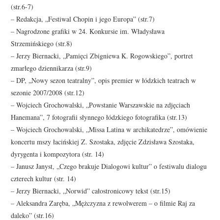
(str.6-7)
– Redakcja, „Festiwal Chopin i jego Europa” (str.7)
– Nagrodzone grafiki w 24. Konkursie im. Władysława
Strzemińskiego (str.8)
– Jerzy Biernacki, „Pamięci Zbigniewa K. Rogowskiego”, portret
zmarłego dziennikarza (str.9)
– DP, „Nowy sezon teatralny”, opis premier w łódzkich teatrach w
sezonie 2007/2008 (str.12)
– Wojciech Grochowalski, „Powstanie Warszawskie na zdjęciach
Hanemana”, 7 fotografii słynnego łódzkiego fotografika (str.13)
– Wojciech Grochowalski, „Missa Latina w archikatedrze”, omówienie
koncertu mszy łacińskiej Z. Szostaka, zdjęcie Zdzisława Szostaka,
dyrygenta i kompozytora (str. 14)
– Janusz Janyst, „Czego brakuje Dialogowi kultur” o festiwalu dialogu
czterech kultur (str. 14)
– Jerzy Biernacki, „Norwid” całostronicowy tekst (str.15)
– Aleksandra Zaręba, „Mężczyzna z rewolwerem – o filmie Raj za
daleko” (str.16)