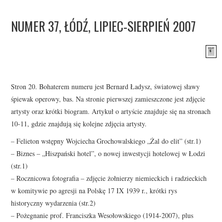
CZASOPISMO KULTURA I BIZNES
NUMER 37, ŁÓDŹ, LIPIEC-SIERPIEŃ 2007
WYDAWNICTWO
KONCERTY NIEPODLEGŁOŚCIOWE
RUBINSTEIN PIANO FESTIVAL
Stron 20. Bohaterem numeru jest Bernard Ładysz, światowej sławy
śpiewak operowy, bas. Na stronie pierwszej zamieszczone jest zdjęcie
FOTO / YOUTUBE
artysty oraz krótki biogram. Artykuł o artyście znajduje się na stronach
10-11, gdzie znajdują się kolejne zdjęcia artysty.
FACEBOOK
– Felieton wstępny Wojciecha Grochowalskiego „Żal do elit” (str.1)
– Biznes – „Hiszpański hotel”, o nowej inwestycji hotelowej w Łodzi
(str.1)
– Rocznicowa fotografia – zdjęcie żołnierzy niemieckich i radzieckich
w komitywie po agresji na Polskę 17 IX 1939 r., krótki rys
historyczny wydarzenia (str.2)
– Pożegnanie prof. Franciszka Wesołowskiego (1914-2007), plus