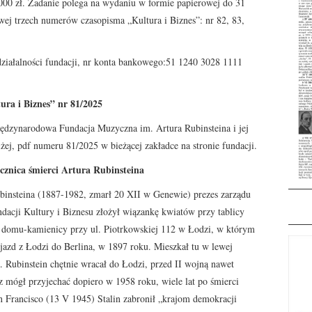
.000 zł. Zadanie polega na wydaniu w formie papierowej do 31
owej trzech numerów czasopisma „Kultura i Biznes”: nr 82, 83,
ziałalności fundacji, nr konta bankowego:51 1240 3028 1111
ra i Biznes” nr 81/2025
dzynarodowa Fundacja Muzyczna im. Artura Rubinsteina i jej
niżej, pdf numeru 81/2025 w bieżącej zakładce na stronie fundacji.
ocznica śmierci Artura Rubinsteina
ubinsteina (1887-1982, zmarł 20 XII w Genewie) prezes zarządu
ndacji Kultury i Biznesu złożył wiązankę kwiatów przy tablicy
na domu-kamienicy przy ul. Piotrkowskiej 112 w Łodzi, w którym
jazd z Łodzi do Berlina, w 1897 roku. Mieszkał tu w lewej
a. Rubinstein chętnie wracał do Łodzi, przed II wojną nawet
az mógł przyjechać dopiero w 1958 roku, wiele lat po śmierci
an Francisco (13 V 1945) Stalin zabronił „krajom demokracji