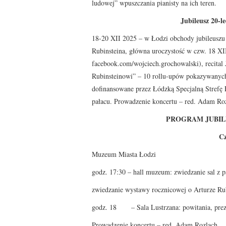
ludowej” wpuszczania pianisty na ich teren.
Jubileusz 20-l
18-20 XII 2025 – w Łodzi obchody jubileuszu 
Rubinsteina, główna uroczystość w czw. 18 X
facebook.com/wojciech.grochowalski), recital
Rubinsteinowi” – 10 rollu-upów pokazywanych
dofinansowane przez Łódzką Specjalną Strefę E
pałacu. Prowadzenie koncertu – red. Adam Ro
PROGRAM JUBILEU
Cz
Muzeum Miasta Łodzi
godz. 17:30 – hall muzeum: zwiedzanie sal z
zwiedzanie wystawy rocznicowej o Arturze Rub
godz. 18 – Sala Lustrzana: powitania, prez
Prowadzenie koncertu – red. Adam Rozlach