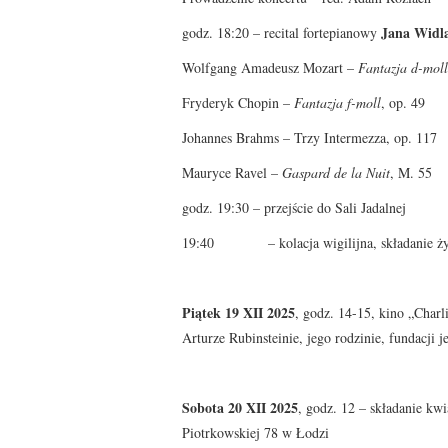
Jana Widl
godz. 18:20 – recital fortepianowy
Wolfgang Amadeusz Mozart –
Fantazja d-moll
Fryderyk Chopin –
Fantazja f-moll
, op. 49
Johannes Brahms – Trzy Intermezza, op. 117
Mauryce Ravel –
Gaspard de la Nuit
, M. 55
godz. 19:30 – przejście do Sali Jadalnej
19:40 – kolacja wigilijna, składanie życze
Piątek 19 XII 2025
, godz. 14-15, kino „Charl
Arturze Rubinsteinie, jego rodzinie, fundacji j
Sobota 20 XII 2025
, godz. 12 – składanie kw
Piotrkowskiej 78 w Łodzi