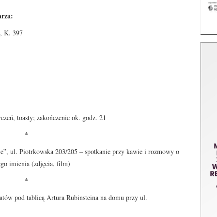
arza:
, K. 397
ń, toasty; zakończenie ok. godz. 21
*
ie”, ul. Piotrkowska 203/205 – spotkanie przy kawie i rozmowy o
ego imienia (zdjęcia, film)
*
iatów pod tablicą Artura Rubinsteina na domu przy ul.