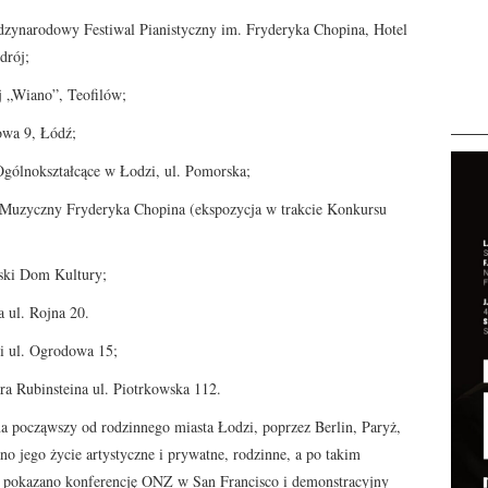
dzynarodowy Festiwal Pianistyczny im. Fryderyka Chopina, Hotel
drój;
 „Wiano”, Teofilów;
owa 9, Łódź;
Ogólnokształcące w Łodzi, ul. Pomorska;
 Muzyczny Fryderyka Chopina (ekspozycja w trakcie Konkursu
ski Dom Kultury;
 ul. Rojna 20.
i ul. Ogrodowa 15;
ra Rubinsteina ul. Piotrkowska 112.
a począwszy od rodzinnego miasta Łodzi, poprzez Berlin, Paryż,
no jego życie artystyczne i prywatne, rodzinne, a po takim
 pokazano konferencję ONZ w San Francisco i demonstracyjny