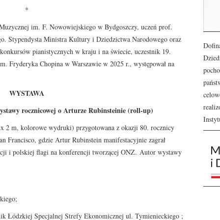
*
Muzycznej im. F. Nowowiejskiego w Bydgoszczy, uczeń prof.
. Stypendysta Ministra Kultury i Dziedzictwa Narodowego oraz
Dofin
onkursów pianistycznych w kraju i na świecie, uczestnik 19.
Dzied
m. Fryderyka Chopina w Warszawie w 2025 r., występował na
pocho
państ
WYSTAWA
celow
reali
ystawy rocznicowej o Arturze Rubinsteinie (roll-up)
Insty
 x 2 m, kolorowe wydruki) przygotowana z okazji 80. rocznicy
n Francisco, gdzie Artur Rubinstein manifestacyjnie zagrał
cji i polskiej flagi na konferencji tworzącej ONZ. Autor wystawy
skiego;
k Łódzkiej Specjalnej Strefy Ekonomicznej ul. Tymienieckiego ;