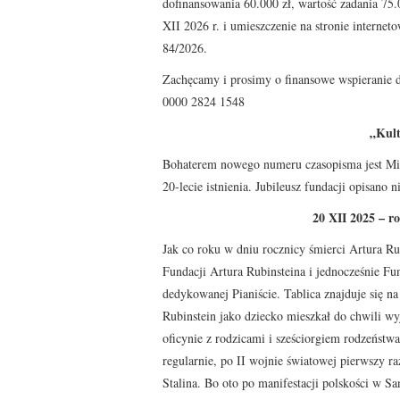
dofinansowania 60.000 zł, wartość zadania 75
XII 2026 r. i umieszczenie na stronie internet
84/2026.
Zachęcamy i prosimy o finansowe wspieranie d
0000 2824 1548
„Kultu
Bohaterem nowego numeru czasopisma jest Mię
20-lecie istnienia. Jubileusz fundacji opisano 
20 XII 2025 – r
Jak co roku w dniu rocznicy śmierci Artura R
Fundacji Artura Rubinsteina i jednocześnie Fu
dedykowanej Pianiście. Tablica znajduje się 
Rubinstein jako dziecko mieszkał do chwili wy
oficynie z rodzicami i sześciorgiem rodzeństw
regularnie, po II wojnie światowej pierwszy r
Stalina. Bo oto po manifestacji polskości w S