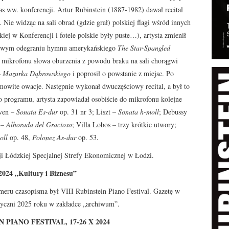
as ww. konferencji. Artur Rubinstein (1887-1982) dawał recital
 Nie widząc na sali obrad (gdzie grał) polskiej flagi wśród innych
skiej w Konferencji i fotele polskie były puste…), artysta zmienił
zkowym odegraniu hymnu amerykańskiego
The Star-Spangled
o mikrofonu słowa oburzenia z powodu braku na sali chorągwi
–
Mazurka Dąbrowskiego
i poprosił o powstanie z miejsc. Po
mowite owacje. Następnie wykonał dwuczęściowy recital, a był to
programu, artysta zapowiadał osobiście do mikrofonu kolejne
oven –
Sonata Es-dur
op. 31 nr 3; Liszt –
Sonata h-moll
; Debussy
 –
Alborada del Gracioso
; Villa Lobos – trzy krótkie utwory;
oll
op. 48,
Polonez As-dur
op. 53.
ji Łódzkiej Specjalnej Strefy Ekonomicznej w Łodzi.
2024 „Kultury i Biznesu”
eru czasopisma był VIII Rubinstein Piano Festival. Gazetę w
 styczni 2025 roku w zakładce „archiwum”.
N PIANO FESTIVAL, 17-26 X 2024