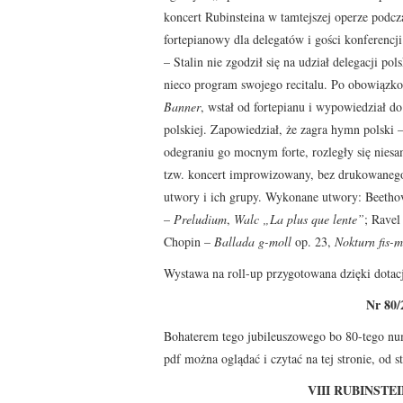
koncert Rubinsteina w tamtejszej operze podcz
fortepianowy dla delegatów i gości konferencji.
– Stalin nie zgodził się na udział delegacji pol
nieco program swojego recitalu. Po obowią
Banner
, wstał od fortepianu i wypowiedział d
polskiej. Zapowiedział, że zagra hymn polski 
odegraniu go mocnym forte, rozległy się niesa
tzw. koncert improwizowany, bez drukowanego 
utwory i ich grupy. Wykonane utwory: Beeth
–
Preludium
,
Walc „La plus que lente”
; Ravel
Chopin –
Ballada g-moll
op. 23,
Nokturn fis-m
Wystawa na roll-up przygotowana dzięki dotac
Nr 80/
Bohaterem tego jubileuszowego bo 80-tego num
pdf można oglądać i czytać na tej stronie, od
VIII RUBINSTEI