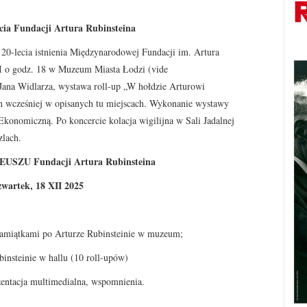
ecia Fundacji Artura Rubinsteina
20-lecia istnienia Międzynarodowej Fundacji im. Artura
II o godz. 18 w Muzeum Miasta Łodzi (vide
 Jana Widlarza, wystawa roll-up „W hołdzie Arturowi
 wcześniej w opisanych tu miejscach. Wykonanie wystawy
konomiczną. Po koncercie kolacja wigilijna w Sali Jadalnej
zlach.
SZU Fundacji Artura Rubinsteina
wartek, 18 XII 2025
 pamiątkami po Arturze Rubinsteinie w muzeum;
insteinie w hallu (10 roll-upów)
entacja multimedialna, wspomnienia.