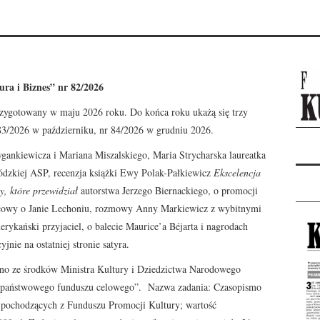
ura i Biznes” nr 82/2026
zygotowany w maju 2026 roku. Do końca roku ukażą się trzy
 83/2026 w październiku, nr 84/2026 w grudniu 2026.
ankiewicza i Mariana Miszalskiego, Maria Strycharska laureatka
dzkiej ASP, recenzja książki Ewy Polak-Pałkiewicz
Ekscelencja
y, które przewidział
autorstwa Jerzego Biernackiego, o promocji
znicowy o Janie Lechoniu, rozmowy Anny Markiewicz z wybitnymi
ykański przyjaciel, o balecie Maurice’a Béjarta i nagrodach
yjnie na ostatniej stronie satyra.
o ze środków Ministra Kultury i Dziedzictwa Narodowego
 państwowego funduszu celowego”. Nazwa zadania: Czasopismo
w pochodzących z Funduszu Promocji Kultury; wartość