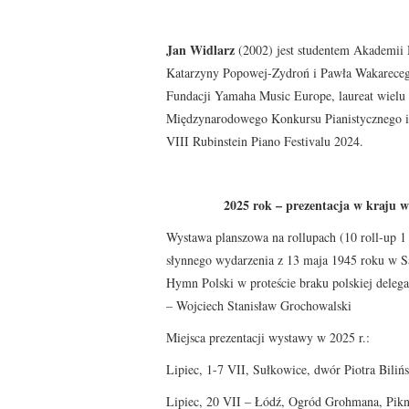
Jan Widlarz
(2002) jest studentem Akademii 
Katarzyny Popowej-Zydroń i Pawła Wakarecego
Fundacji Yamaha Music Europe, laureat wielu k
Międzynarodowego Konkursu Pianistycznego i
VIII Rubinstein Piano Festivalu 2024.
2025 rok – prezentacja w kraju w
Wystawa planszowa na rollupach (10 roll-up 1
słynnego wydarzenia z 13 maja 1945 roku w Sa
Hymn Polski w proteście braku polskiej delega
– Wojciech Stanisław Grochowalski
Miejsca prezentacji wystawy w 2025 r.:
Lipiec, 1-7 VII, Sułkowice, dwór Piotra Biliń
Lipiec, 20 VII – Łódź, Ogród Grohmana, Pikni