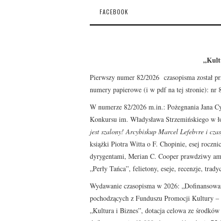
FACEBOOK
„Kult
Pierwszy numer 82/2026 czasopisma został pr
numery papierowe (i w pdf na tej stronie): nr
W numerze 82/2026 m.in.: Pożegnania Jana Cyg
Konkursu im. Władysława Strzemińskiego w łó
jest szalony! Arcybiskup Marcel Lefebvre i czas
książki Piotra Witta o F. Chopinie, esej roc
dyrygentami, Merian C. Cooper prawdziwy amer
„Perły Tańca”, felietony, eseje, recenzje, tradyc
Wydawanie czasopisma w 2026: „Dofinansowan
pochodzących z Funduszu Promocji Kultury –
„Kultura i Biznes”, dotacja celowa ze środkó